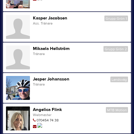
Kasper Jacobsen
Grupp Grön 1
Ass. Tränare
Mikaela Hellström
Grupp Grön 2
Tränare
Jesper Johansson
Landsväg
Tränare
Angelica Flink
MTB Motion
Webmaster
070454 74 38