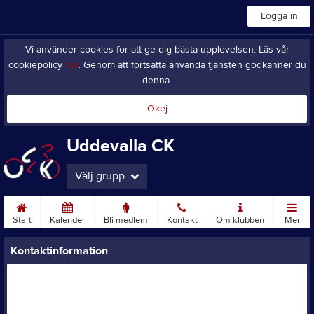
Logga in
Vi använder cookies för att ge dig bästa upplevelsen. Läs vår
cookiepolicy
här
. Genom att fortsätta använda tjänsten godkänner du
denna.
Okej
Uddevalla CK
Välj grupp
Start
Kalender
Bli medlem
Kontakt
Om klubben
Mer
Kontaktinformation