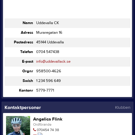
Namn
Uddevalla CK
Adress
Muraregatan 16
Postadress
45144 Uddevalla
Telefon
0704 547438
E-post
info@uddevallack.se
Orgnr
958500-4626
Swish
1 234 596 649
Kontonr
5779-7771
Kontaktpersoner
Klubben
Angelica Flink
Ordförande
070454 74 38