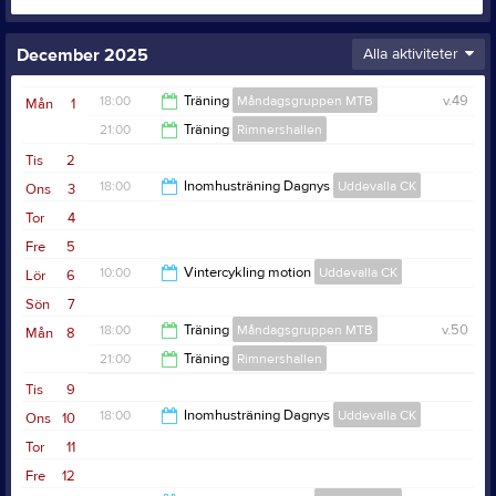
December 2025
Alla aktiviteter
18:00
Träning
Måndagsgruppen MTB
v.49
Mån
1
21:00
Träning
Rimnershallen
20:00
Tis
2
22:30
18:00
Inomhusträning Dagnys
Uddevalla CK
Ons
3
Tor
4
19:00
Fre
5
10:00
Vintercykling motion
Uddevalla CK
Lör
6
Sön
7
12:00
18:00
Träning
Måndagsgruppen MTB
v.50
Mån
8
21:00
Träning
Rimnershallen
20:00
Tis
9
22:30
18:00
Inomhusträning Dagnys
Uddevalla CK
Ons
10
Tor
11
19:00
Fre
12