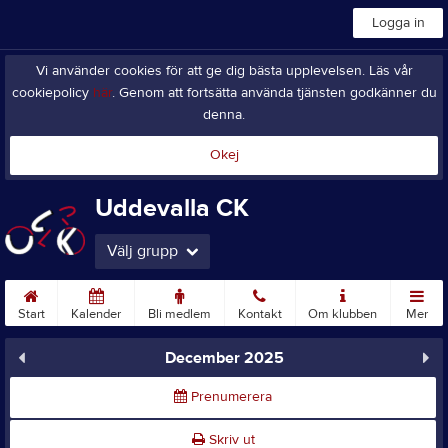
Logga in
Vi använder cookies för att ge dig bästa upplevelsen. Läs vår
cookiepolicy
här
. Genom att fortsätta använda tjänsten godkänner du
denna.
Okej
Uddevalla CK
Välj grupp
Start
Kalender
Bli medlem
Kontakt
Om klubben
Mer
December 2025
Prenumerera
Skriv ut