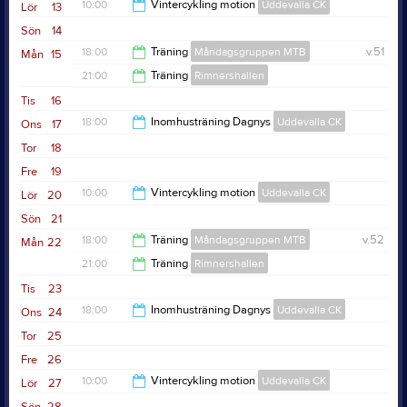
10:00
Vintercykling motion
Uddevalla CK
Lör
13
Sön
14
12:00
18:00
Träning
Måndagsgruppen MTB
v.51
Mån
15
21:00
Träning
Rimnershallen
20:00
Tis
16
22:30
18:00
Inomhusträning Dagnys
Uddevalla CK
Ons
17
Tor
18
19:00
Fre
19
10:00
Vintercykling motion
Uddevalla CK
Lör
20
Sön
21
12:00
18:00
Träning
Måndagsgruppen MTB
v.52
Mån
22
21:00
Träning
Rimnershallen
20:00
Tis
23
22:30
18:00
Inomhusträning Dagnys
Uddevalla CK
Ons
24
Tor
25
19:00
Fre
26
10:00
Vintercykling motion
Uddevalla CK
Lör
27