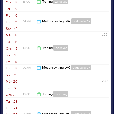
18:00
Träning
Landsväg
Ons
8
Tor
9
20:00
Fre
10
09:00
Motionscykling LVG
Uddevalla CK
Lör
11
Sön
12
11:15
v.29
Mån
13
Tis
14
18:00
Träning
Landsväg
Ons
15
Tor
16
20:00
Fre
17
09:00
Motionscykling LVG
Uddevalla CK
Lör
18
Sön
19
11:15
v.30
Mån
20
Tis
21
18:00
Träning
Landsväg
Ons
22
Tor
23
20:00
Fre
24