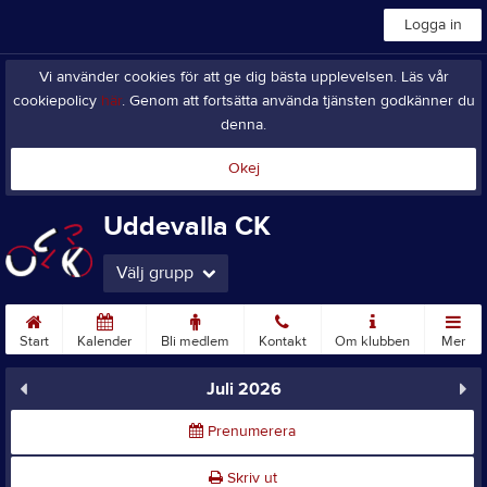
Logga in
Vi använder cookies för att ge dig bästa upplevelsen. Läs vår
cookiepolicy
här
. Genom att fortsätta använda tjänsten godkänner du
denna.
Okej
Uddevalla CK
Välj grupp
Start
Kalender
Bli medlem
Kontakt
Om klubben
Mer
Juli 2026
Prenumerera
Skriv ut