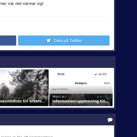
mer när det närmar sig!
Dela på Twitter
14 jul
Intresseanmälan till arbetsgrupp-Teknikgropen 2.0!
Information/uppmaning till alla medlemmar