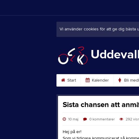
Vi använder cookies för att ge dig bästa 
Uddeval
Start
Kalender
Bli med
Sista chansen att anmäl
10 maj
0
kommentarer
292
vis
Hej på er!
Som vi tidigare kommunicerat så kommer