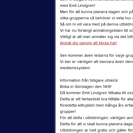
med Emil Lindgren!
Men för att kunna planera dagen och på b
olika grupperna så behöver vi veta hur 
Så om ni vill vara med på denna utbild
Vi har nu förlängt anmälningstiden till 
Viktigt är att man anmäler sig via det bi
Anmäl dig genom att klicka här!
Sen kommer även ledarna för varje grupp
Vi ber er vänligen att besvara även den
medlemssystem.
Information från tidigare utskick:
Boka in Söndagen den 14/6!
Då kommer Emil Lindgren tillbaka till os
Detta är ett fantastiskt bra tillfälle för
föredetta elitcyklist med många års erf
grupper!
För att delta i utbildningen, vänligen an
Detta för att vi skall kunna planera dage
Utbildningen är helt gratis och gäller f