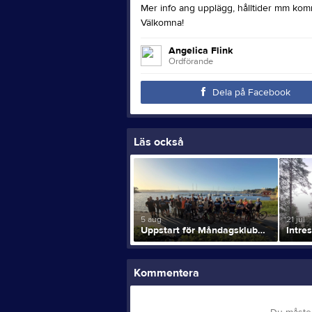
Mer info ang upplägg, hålltider mm kom
Välkomna!
Angelica Flink
Ordförande
Dela på Facebook
Läs också
5 aug
21 jul
Uppstart för Måndagsklubben!
Kommentera