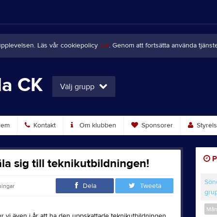
upplevelsen. Läs vår cookiepolicy
här
. Genom att fortsätta använda tjän
la CK
Välj grupp
lem
Kontakt
Om klubben
Sponsorer
Styrel
P
a sig till teknikutbildningen!
Sön
Dela
Tweeta
ningar
grup
Mån
 vi även i år att ha den uppskattade teknikutbildningen