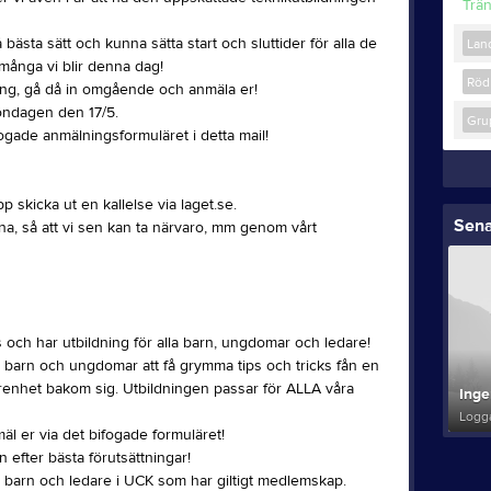
Trä
ästa sätt och kunna sätta start och sluttider för alla de
Lan
många vi blir denna dag!
Röd
ning, gå då in omgående och anmäla er!
söndagen den 17/5.
Gru
fogade anmälningsformuläret i detta mail!
 skicka ut en kallelse via laget.se.
Sena
na, så att vi sen kan ta närvaro, mm genom vårt
s och har utbildning för alla barn, ungdomar och ledare!
 alla barn och ungdomar att få grymma tips och tricks fån en
arenhet bakom sig. Utbildningen passar för ALLA våra
Inge
Logga
mäl er via det bifogade formuläret!
n efter bästa förutsättningar!
ör barn och ledare i UCK som har giltigt medlemskap.