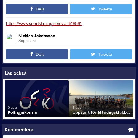
Dela
Tweeta
https://www.sportstiming.se/event/18591
Nicklas Jakobsson
Suppleant
Dela
Tweeta
Läs också
9 aug
5 aug
Poängjakterna
Uppstart för Måndagsklubben!
Kommentera