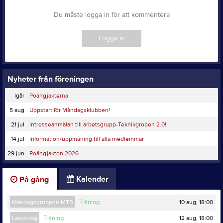
Du måste logga in för att kommentera
Logga in
Nyheter från föreningen
Igår
Poängjakterna
5 aug
Uppstart för Måndagsklubben!
21 jul
Intresseanmälan till arbetsgrupp-Teknikgropen 2.0!
14 jul
Information/uppmaning till alla medlemmar
29 jun
Poängjakten 2026
Kalender
På gång
10 aug, 18:00
Måndagsgruppen MTB
Träning
12 aug, 18:00
Landsväg
Träning