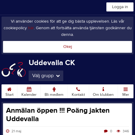
Logga in
Vi använder cookies för att ge dig bästa upplevelsen. Läs vår
cookiepolicy
här
. Genom att fortsätta använda tjänsten godkänner du
denna.
Okej
Uddevalla CK
Välj grupp
Start
Kalender
Bli medlem
Kontakt
Om klubben
Mer
Anmälan öppen !!! Poäng jakten
Uddevalla
21 maj
0
346